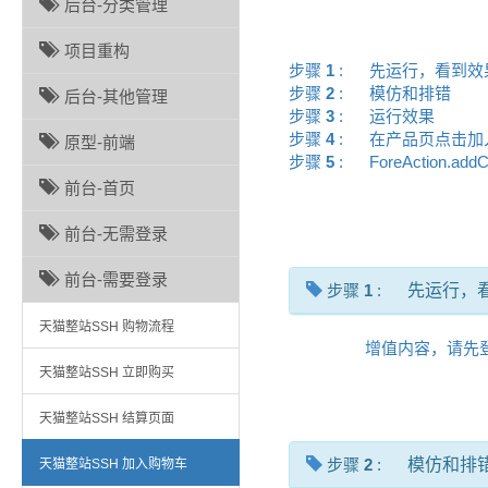
后台-分类管理
项目重构
步骤
1
:
先运行，看到
步骤
2
:
模仿和排错
后台-其他管理
步骤
3
:
运行效果
步骤
4
:
在产品页点击
原型-前端
步骤
5
:
ForeAction.add
前台-首页
前台-无需登录
前台-需要登录
步骤
1
:
先运行，
天猫整站SSH 购物流程
增值内容，请先
天猫整站SSH 立即购买
天猫整站SSH 结算页面
步骤
2
:
模仿和排
天猫整站SSH 加入购物车