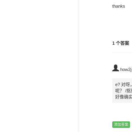
thanks
1 个答案
how2j
e? 对
呢？ /抠
好像确