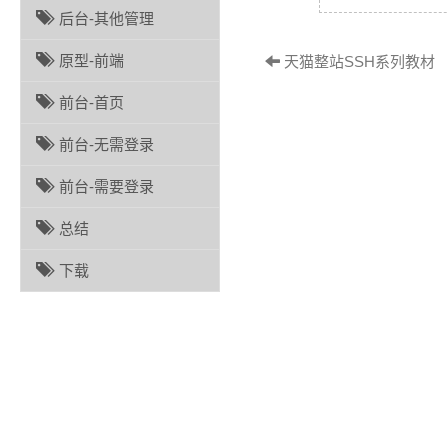
后台-其他管理
原型-前端
天猫整站SSH系列教材 （
前台-首页
前台-无需登录
前台-需要登录
总结
下载