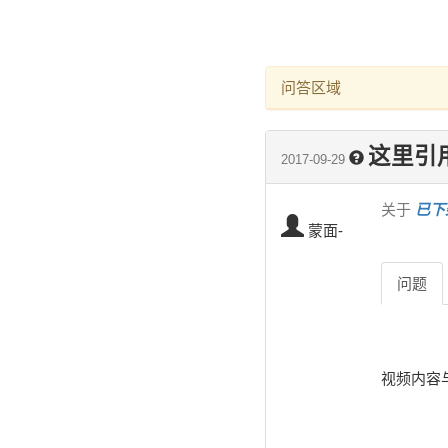
问答区域
这里引
2017-09-29
关于
已下
蒙面-
问题
视频内容