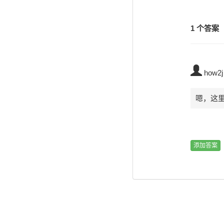
1 个答案
how2j
嗯，这