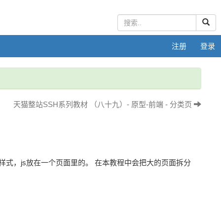
注册
登录
天猫整站SSH系列教材 （八十九）- 原型-前端 - 分类页
式，js放在一个页面里的。 在本教程中会把大的页面拆分