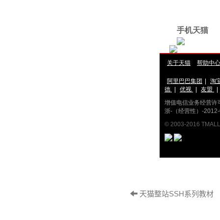
天猫整站SSH系列教材 （