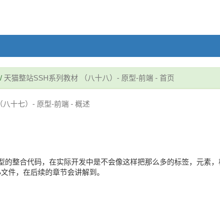
/
天猫整站SSH系列教材 （八十八）- 原型-前端 - 首页
八十七）- 原型-前端 - 概述
型的整合代码，在实际开发中是不会像这样把那么多的标签，元素，样
小文件，在后续的章节会讲解到。