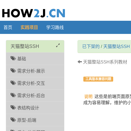
首页
实践项目
学习路线
天猫整站SSH
已下架的
/
天猫整站SSH
基础
天猫整站SSH系列教材 （
需求分析-展示
工具版本兼容问题
需求分析-交互
需求分析-后台
这些是前端页面原
说明
成为容易理解，维护的
表结构设计
原型-后端