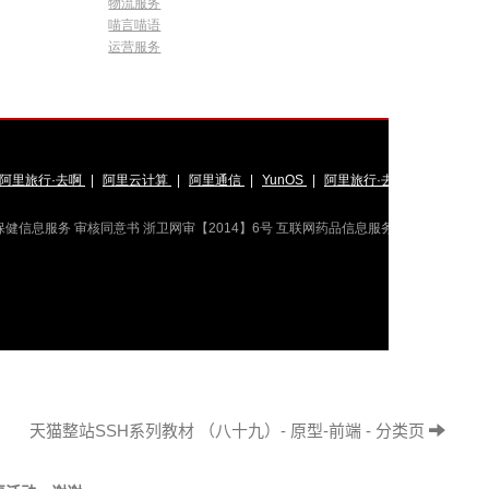
天猫整站SSH系列教材 （八十九）- 原型-前端 - 分类页