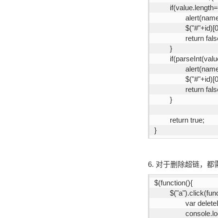
	if(value.length
		alert(n
		$("#"+id)[
		return fals
	}
	if(parseInt(val
		alert(
		$("#"+id)[
		return fals
	}
	return true;
}
6. 对于删除超链，
$(function(){
	$("a").click(fun
		var delet
		console.l