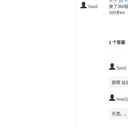
关于
已下
Soo2
换了360
100多k
2 个答案
Soo2
是啊 站
how2j
长宽。