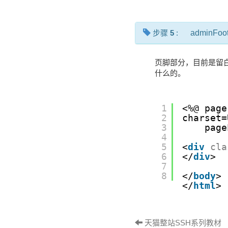
步骤
5
:
adminFoot
页脚部分，目前是留白
什么的。
1
<%@ page
2
charset=
3
page
4
5
<
div
cla
6
</
div
>
7
8
</
body
>
</
html
>
天猫整站SSH系列教材 （