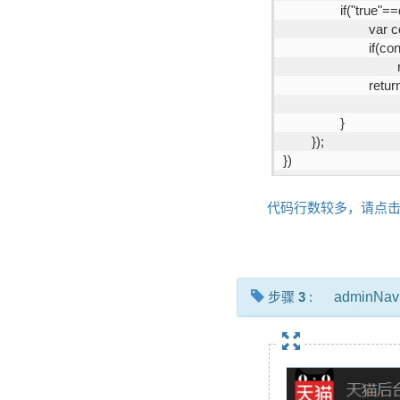
		if("true"
			va
			if(
			retu
		}
	});
})
代码行数较多，请点
步骤
3
:
adminNavi