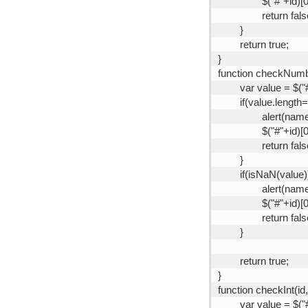
		$("#"+id)[
		return fals
	}
	return true;
}
function checkNumb
	var value = $("
	if(value.length
		alert(n
		$("#"+id)[
		return fals
	}
	if(isNaN(value)
		alert(
		$("#"+id)[
		return fals
	}
	return true;
}
function checkInt(id
	var value = $("