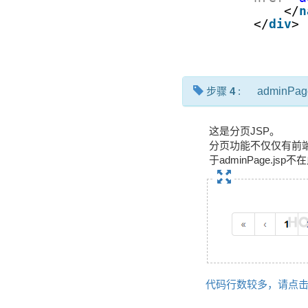
</
n
</
div
>
步骤
4
:
adminPag
这是分页JSP。
分页功能不仅仅有前
于adminPage.j
代码行数较多，请点