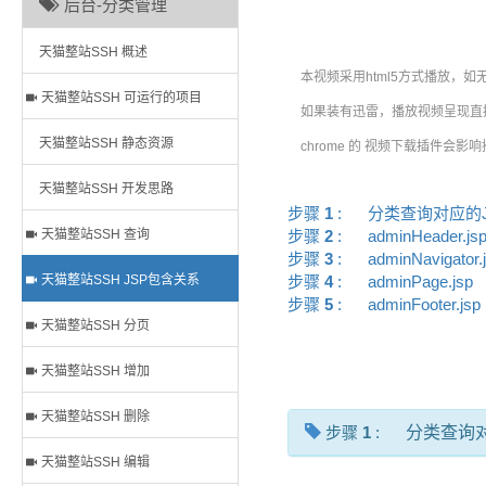
后台-分类管理
天猫整站SSH 概述
本视频采用html5方式播放，如
天猫整站SSH 可运行的项目
如果装有迅雷，播放视频呈现直接
天猫整站SSH 静态资源
chrome 的 视频下载插件会影
天猫整站SSH 开发思路
步骤
1
:
分类查询对应的
天猫整站SSH 查询
步骤
2
:
adminHeader.j
步骤
3
:
adminNavigator
天猫整站SSH JSP包含关系
步骤
4
:
adminPage.jsp
步骤
5
:
adminFooter.js
天猫整站SSH 分页
天猫整站SSH 增加
天猫整站SSH 删除
步骤
1
:
分类查询对
天猫整站SSH 编辑