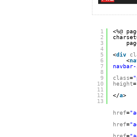
1
<%@ pag
2
charset
3
pag
4
5
<
div
cl
6
<
na
7
navbar-
8
9
class
=
"
10
height
=
11
12
</
a
>
13
href
=
"a
href
=
"a
href
=
"a