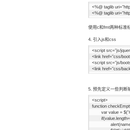
<%@ taglib uri="http
<%@ taglib uri="http
使用c和fmt两种标准
4. 引入js和css
<script src="js/jque
<link href="css/boot
<script src="js/boot
<link href="css/back
5. 预先定义一些判
<script>
function checkEmpt
	var value = $("
	if(value.length
		alert(n