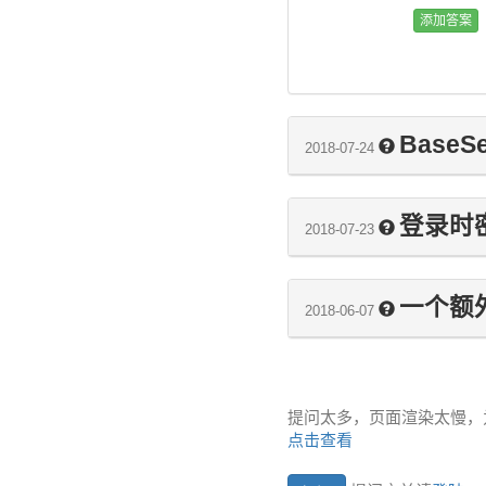
BaseS
2018-07-24
登录时
2018-07-23
一个额
2018-06-07
提问太多，页面渲染太慢，
点击查看