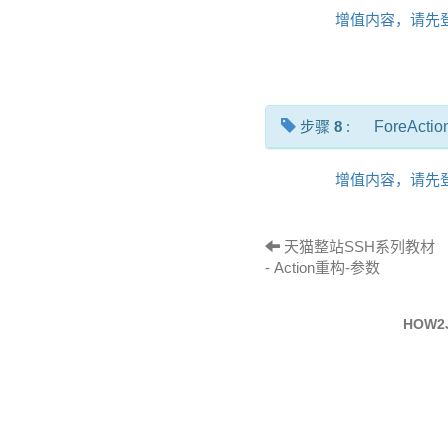
增值内容，请先
步骤
8
:
ForeAction
增值内容，请先
天猫整站SSH系列教材 
- Action重构-参数
HOW