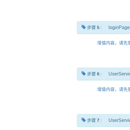
步骤
5
:
loginPage
增值内容，请先
步骤
6
:
UserServi
增值内容，请先
步骤
7
:
UserServi