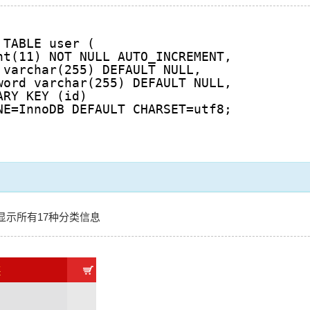
 TABLE user (
nt(11) NOT NULL AUTO_INCREMENT,
 varchar(255) DEFAULT NULL,
word varchar(255) DEFAULT NULL,
ARY KEY (id)
NE=InnoDB DEFAULT CHARSET=utf8;
显示所有17种分类信息