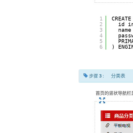
1
CREATE
2
id i
3
name
4
pass
5
PRIM
6
) ENGI
步骤
3
:
分类表
首页的竖状导航栏