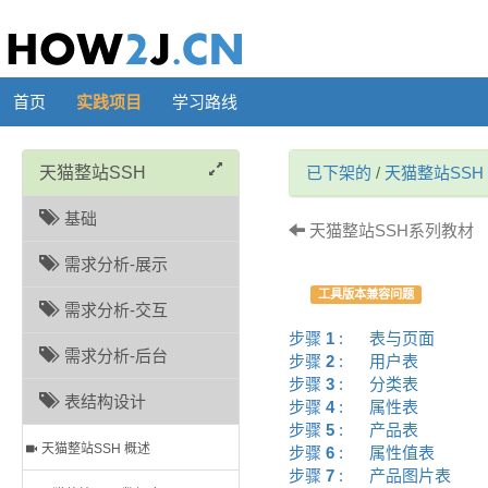
首页
实践项目
学习路线
天猫整站SSH
已下架的
/
天猫整站SSH
基础
天猫整站SSH系列教材 （
需求分析-展示
工具版本兼容问题
需求分析-交互
步骤
1
:
表与页面
需求分析-后台
步骤
2
:
用户表
步骤
3
:
分类表
表结构设计
步骤
4
:
属性表
步骤
5
:
产品表
天猫整站SSH 概述
步骤
6
:
属性值表
步骤
7
:
产品图片表