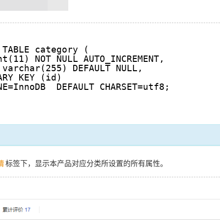
 TABLE category (
nt(11) NOT NULL AUTO_INCREMENT,
 varchar(255) DEFAULT NULL,
ARY KEY (id)
NE=InnoDB DEFAULT CHARSET=utf8;
标签下，显示本产品对应分类所设置的所有属性。
情