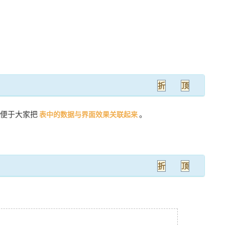
折
顶
此便于大家把
。
表中的数据与界面效果关联起来
折
顶