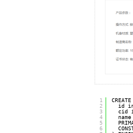
1
CREATE
2
id i
3
cid 
4
name
5
PRIM
6
CONS