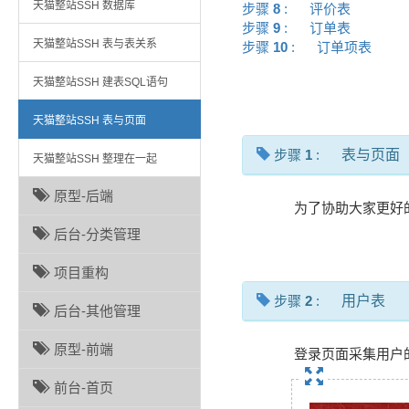
天猫整站SSH 数据库
步骤
8
:
评价表
步骤
9
:
订单表
天猫整站SSH 表与表关系
步骤
10
:
订单项表
天猫整站SSH 建表SQL语句
天猫整站SSH 表与页面
步骤
1
:
表与页面
天猫整站SSH 整理在一起
原型-后端
为了协助大家更好
后台-分类管理
项目重构
步骤
2
:
用户表
后台-其他管理
原型-前端
登录页面采集用户
前台-首页