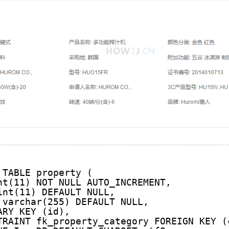
 TABLE property (
nt(11) NOT NULL AUTO_INCREMENT,
int(11) DEFAULT NULL,
 varchar(255) DEFAULT NULL,
ARY KEY (id),
TRAINT fk_property_category FOREIGN KEY (