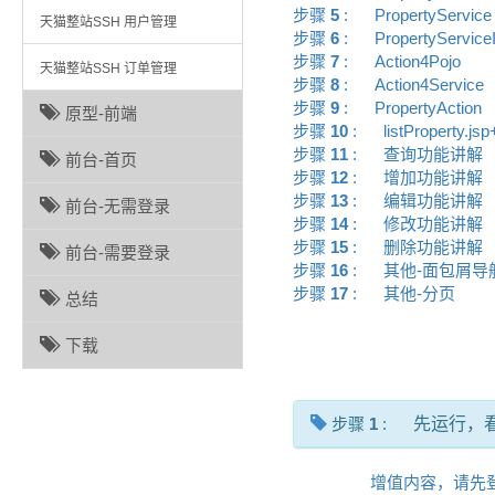
步骤
5
:
PropertyServi
天猫整站SSH 用户管理
步骤
6
:
PropertyServic
步骤
7
:
Action4Pojo
天猫整站SSH 订单管理
步骤
8
:
Action4Servic
步骤
9
:
PropertyAction
原型-前端
步骤
10
:
listProperty.js
步骤
11
:
查询功能讲
前台-首页
步骤
12
:
增加功能讲
步骤
13
:
编辑功能讲
前台-无需登录
步骤
14
:
修改功能讲
步骤
15
:
删除功能讲
前台-需要登录
步骤
16
:
其他-面包屑
步骤
17
:
其他-分页
总结
下载
步骤
1
:
先运行，
增值内容，请先