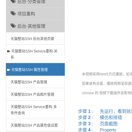
后台-分类管理
项目重构
后台-其他管理
天猫整站SSH 后台其他页面
天猫整站SSH Service重构-关
系
天猫整站SSH 属性管理
本视频采用html5方式播放，如
天猫整站SSH 产品管理
如果装有迅雷，播放视频呈现直接
chrome 的 视频下载插件会影
天猫整站SSH 产品图片管理
天猫整站SSH Service重构-多
步骤
1
:
先运行，看到
条件查询
步骤
2
:
模仿和排错
步骤
3
:
页面截图
天猫整站SSH 产品属性值设置
步骤
4
:
Property