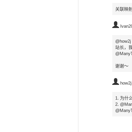
关联映
Ivan2
@how2j

站长，我
@Man
谢谢～
how2j
1. 为
2. @M
@Man