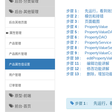
后台-分类管理
步骤
1
:
先运行，看到
后台-其他管理
步骤
2
:
模仿和排错
步骤
3
:
页面截图
后台其他页面
步骤
4
:
PropertyValue
步骤
5
:
PropertyValu
属性管理
步骤
6
:
PropertyDAO
步骤
7
:
PropertyServi
产品管理
步骤
8
:
PropertyValueS
步骤
9
:
PropertyValueCo
产品图片管理
步骤
10
:
editPropertyV
步骤
11
:
编辑功能讲
产品属性值设置
步骤
12
:
修改功能讲
步骤
13
:
删除，增加功
用户管理
订单管理
原型-前端
步骤
1
:
先运行，
前台-首页