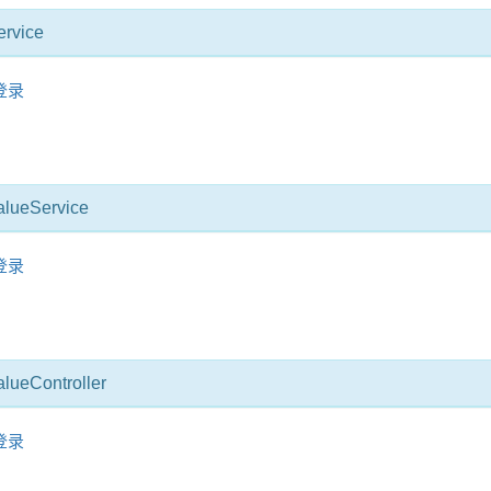
ervice
登录
alueService
登录
alueController
登录