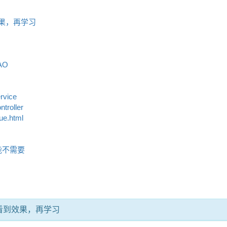
效果，再学习
eDAO
ce
ervice
ntroller
alue.html
解
解
能不需要
看到效果，再学习