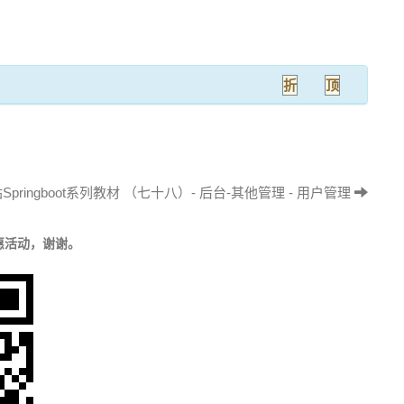
折
顶
pringboot系列教材 （七十八）- 后台-其他管理 - 用户管理
惠活动，谢谢。