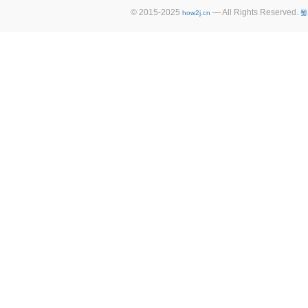
© 2015-2025
— All Rights Reserved.
how2j.cn
蜀