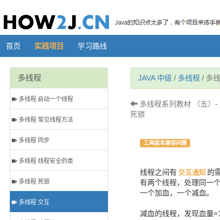
首页
实践项目
学习路线
多线程
JAVA 中级
/
多线程
/
多线
多线程 启动一个线程
多线程系列教材 （五）- 
死锁
多线程 常见线程方法
多线程 同步
工具版本兼容问题
多线程 线程安全的类
线程之间有
的
交互通知
多线程 死锁
有两个线程，处理同一
一个加血，一个减血。
多线程 交互
减血的线程，发现血量=