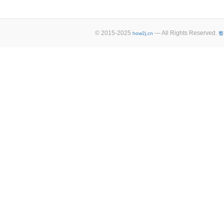
© 2015-2025
— All Rights Reserved.
how2j.cn
蜀