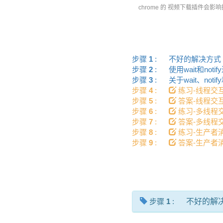
chrome 的 视频下载插件会影
步骤
1
:
不好的解决方
步骤
2
:
使用wait和no
步骤
3
:
关于wait、notify
步骤
4
:
练习-线程
步骤
5
:
答案-线程
步骤
6
:
练习-多线
步骤
7
:
答案-多线
步骤
8
:
练习-生产
步骤
9
:
答案-生产
步骤
1
:
不好的解