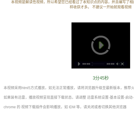
本视频是解读性视频，所以希望您已经看过了本知识点的内容，并且编写了相
样收获才多。 不建议一开始就观看视频
3分45秒
本视频采用html5方式播放，如无法正常播放，请将浏览器升级至最新版本，推荐火狐，
如果装有迅雷，播放视频呈现直接下载状态，请调整 迅雷系统设置-基本设置-启动-
chrome 的 视频下载插件会影响播放，如 IDM 等，请关闭或者切换其他浏览器