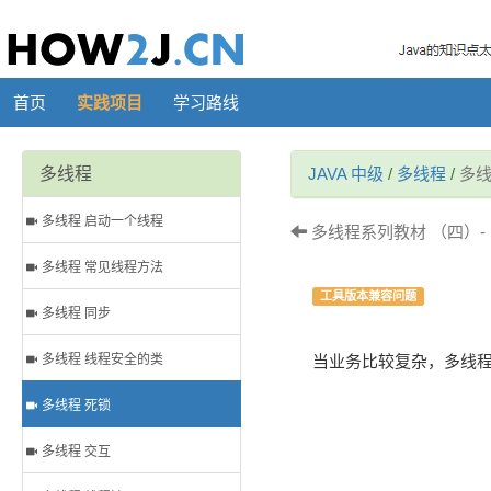
首页
实践项目
学习路线
多线程
JAVA 中级
/
多线程
/
多线
多线程 启动一个线程
多线程系列教材 （四）-
多线程 常见线程方法
工具版本兼容问题
多线程 同步
多线程 线程安全的类
当业务比较复杂，多线
多线程 死锁
多线程 交互