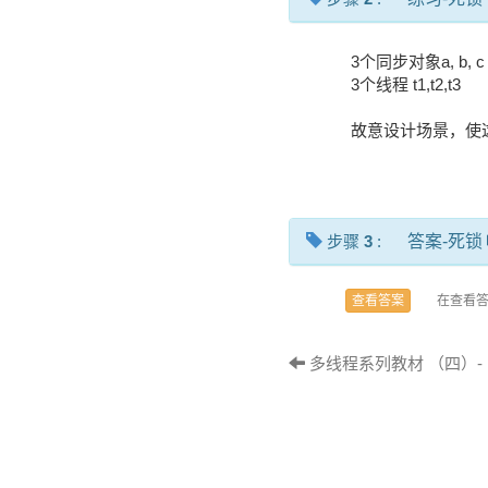
3个同步对象a, b, c
3个线程 t1,t2,t3
故意设计场景，使
步骤
3
:
答案-死锁
在查看
查看答案
多线程系列教材 （四）-