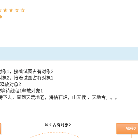
有对象1，接着试图占有对象2
有对象2，接着试图占有对象1
2释放对象2
程2等待线程1释放对象1
待下去，直到天荒地老，海枯石烂，山无棱 ，天地合。。。