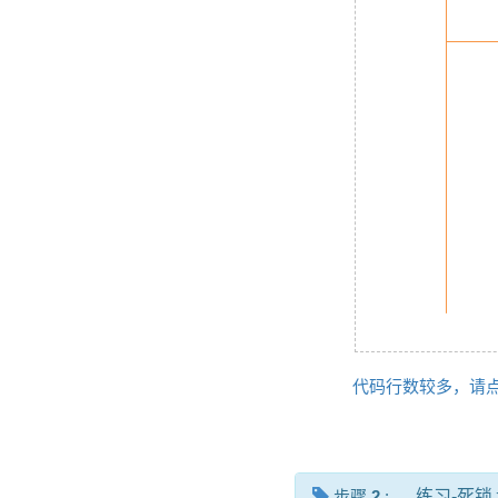
代码行数较多，请
步骤
2
:
练习-死锁