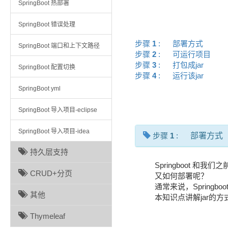
SpringBoot 热部署
SpringBoot 错误处理
步骤
1
:
部署方式
SpringBoot 端口和上下文路径
步骤
2
:
可运行项目
步骤
3
:
打包成jar
SpringBoot 配置切换
步骤
4
:
运行该jar
SpringBoot yml
SpringBoot 导入项目-eclipse
SpringBoot 导入项目-idea
步骤
1
:
部署方式
持久层支持
Springboot 和
CRUD+分页
又如何部署呢？
通常来说，Spring
其他
本知识点讲解jar的方
Thymeleaf