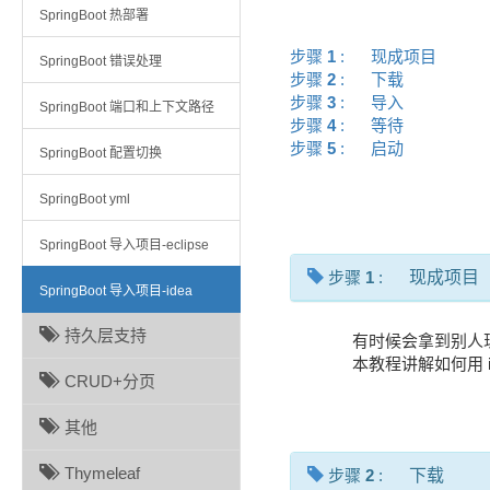
SpringBoot 热部署
步骤
1
:
现成项目
SpringBoot 错误处理
步骤
2
:
下载
步骤
3
:
导入
SpringBoot 端口和上下文路径
步骤
4
:
等待
步骤
5
:
启动
SpringBoot 配置切换
SpringBoot yml
SpringBoot 导入项目-eclipse
步骤
1
:
现成项目
SpringBoot 导入项目-idea
持久层支持
有时候会拿到别人现成
本教程讲解如何用 i
CRUD+分页
其他
Thymeleaf
步骤
2
:
下载