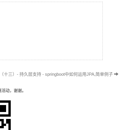
材 （十三）- 持久层支持 - springboot中如何运用JPA,简单例子
惠活动，谢谢。