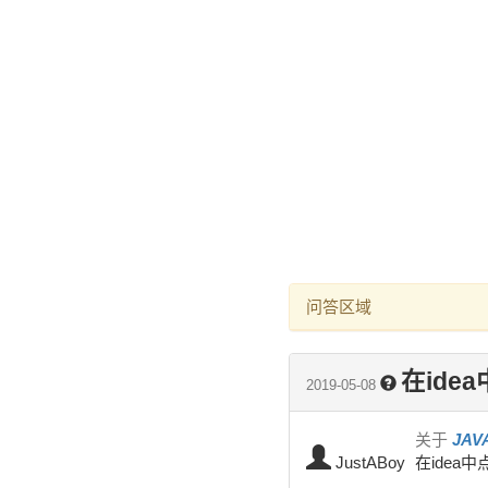
问答区域
在ide
2019-05-08
关于
JAV
JustABoy
在idea