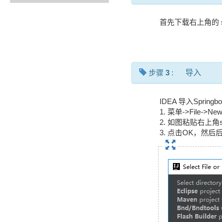
首先下载右上角的 spr
步骤
3
:
导入
IDEA 导入Spring
1. 菜单->File->New-
2. 如图粘贴右上角sp
3. 点击OK，然后后