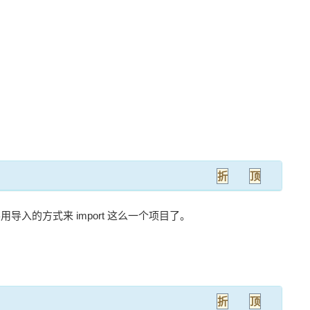
折
顶
用导入的方式来 import 这么一个项目了。
折
顶