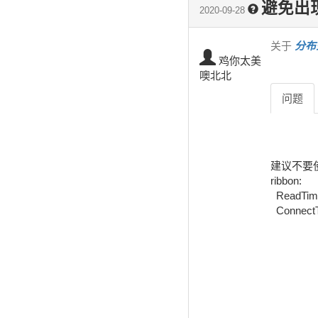
避免出
2020-09-28
关于
分布式
鸡你太美
噢北北
问题
建议不要使用
ribbon:

  ReadTimeout: 50000

  Connec