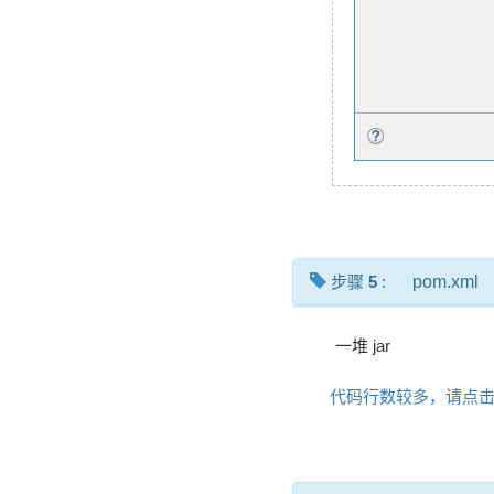
步骤
5
:
pom.xml
一堆 jar
代码行数较多，请点