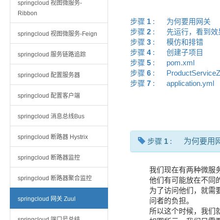
springcloud 视图微服务-
Ribbon
步骤
1
:
为何要用网关
步骤
2
:
先运行，看到
springcloud 视图微服务-Feign
步骤
3
:
模仿和排错
步骤
4
:
创建子项目
springcloud 服务链路追踪
步骤
5
:
pom.xml
步骤
6
:
ProductService
springcloud 配置服务器
步骤
7
:
application.yml
springcloud 配置客户端
springcloud 消息总线Bus
springcloud 断路器 Hystrix
步骤
1
:
为何要用
springcloud 断路器监控
我们现在有两种微服
springcloud 断路器聚合监控
他们有可能放在不同的
为了访问他们，就需
springcloud 网关 Zuul
问者的负担。
所以这个时候，我们
springcloud 端口号总结