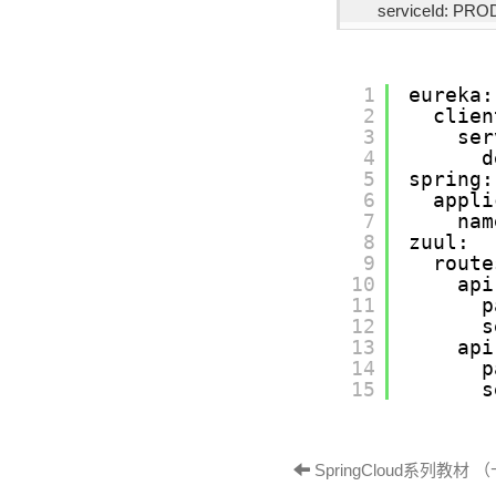
      serviceId: 
1
eureka:
2
clien
3
ser
4
d
5
spring:
6
appli
7
nam
8
zuul:
9
route
10
api
11
p
12
s
13
api
14
p
15
s
SpringCloud系列教材