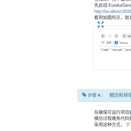
先启动 EurekaServe
http://localhost:80
看到如图所示，就
步骤
4
:
模仿和排
在确保可运行项目
模仿过程难免代码
采用这种方式，
学