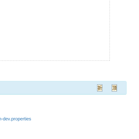
折
顶
n-dev.properties