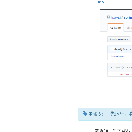
步骤
3
:
先运行，
老规矩，先下载右