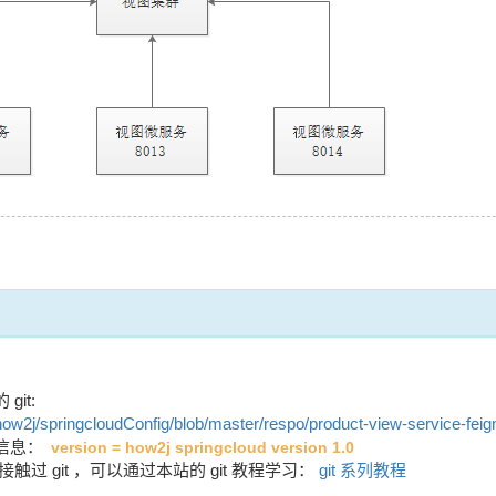
it:
how2j/springcloudConfig/blob/master/respo/product-view-service-feig
信息：
version = how2j springcloud version 1.0
触过 git ，可以通过本站的 git 教程学习：
git 系列教程