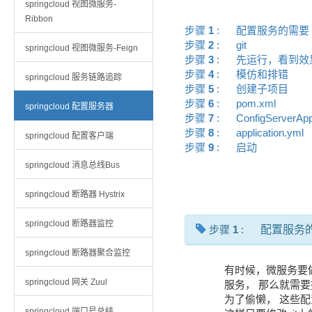
springcloud 视图微服务-
Ribbon
步骤
1
:
配置服务的需
步骤
2
:
git
springcloud 视图微服务-Feign
步骤
3
:
先运行，看到
步骤
4
:
模仿和排错
springcloud 服务链路追踪
步骤
5
:
创建子项目
步骤
6
:
pom.xml
springcloud 配置服务器
步骤
7
:
ConfigServerAp
步骤
8
:
application.yml
springcloud 配置客户端
步骤
9
:
启动
springcloud 消息总线Bus
springcloud 断路器 Hystrix
springcloud 断路器监控
步骤
1
:
配置服务
springcloud 断路器聚合监控
有时候，微服务要
springcloud 网关 Zuul
服务， 那么就需
为了偷懒， 这些
springcloud 端口号总结