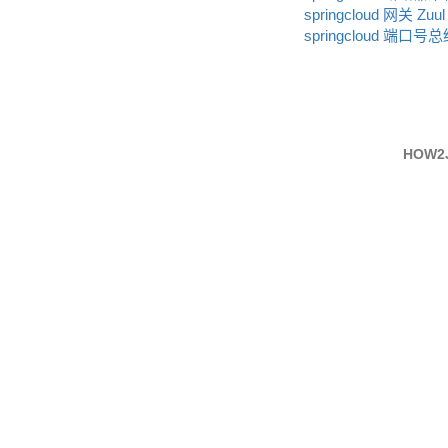
springcloud 网关 Zuul
springcloud 端口号
HOW