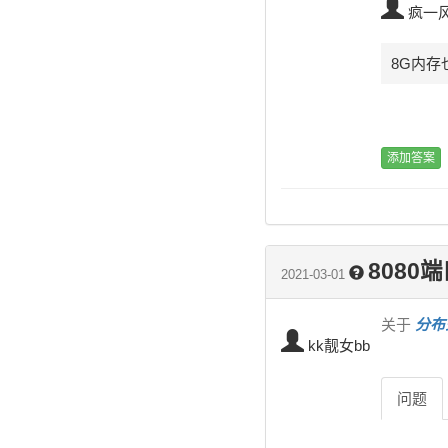
疯一
8G内存
8080
2021-03-01
关于
分布式
kk靓女bb
问题