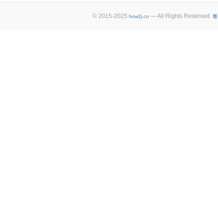
© 2015-2025
— All Rights Reserved.
how2j.cn
蜀