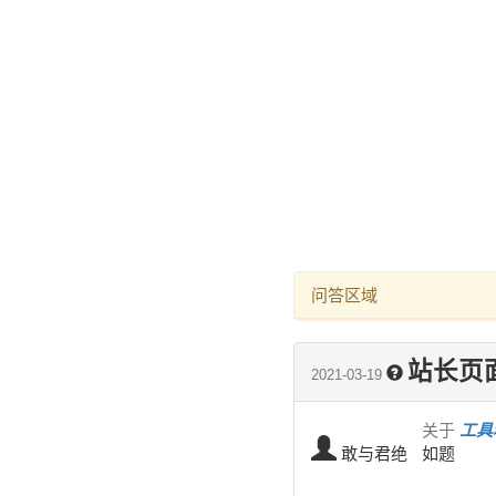
问答区域
站长页
2021-03-19
关于
工具
敢与君绝
如题