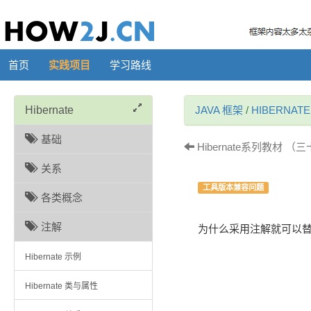
首页
实践项目
学习路线
Hibernate
JAVA 框架
/
HIBERNATE
基础
Hibernate系列教材 （三
关系
工具版本兼容问题
各类概念
注解
为什么采用注解就可以替换
Hibernate 示例
Hibernate 类与属性