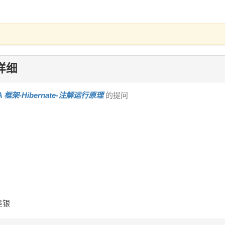
详细
A 框架-Hibernate-注解运行原理
的提问
是银