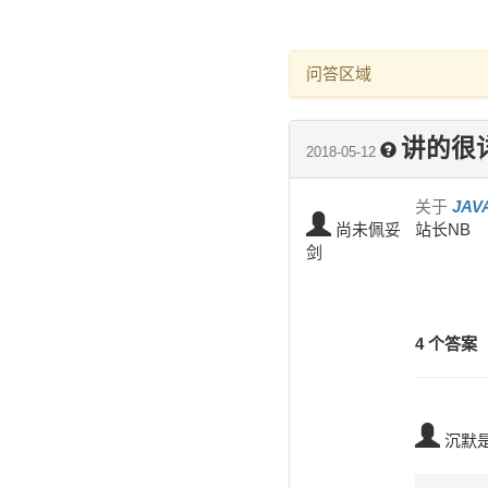
问答区域
讲的很
2018-05-12
关于
JAV
尚未佩妥
站长NB
剑
4 个答案
沉默