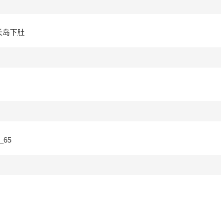
长岛下肚
ia_65