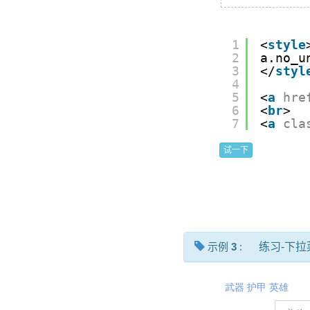
1
<
style
2
a.no_u
3
</
styl
4
5
<
a
hre
6
<
br
>
7
<
a
cla
试一下
示例
3
:
练习-下