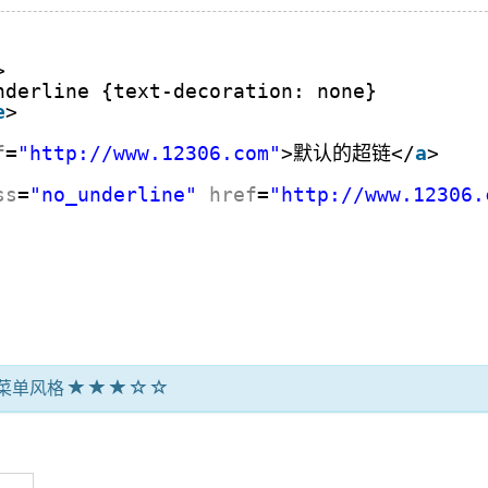
>
nderline {text-decoration: none}
e
>
f
=
"http://www.12306.com"
>默认的超链</
a
>
ss
=
"no_underline"
href
=
"http://www.12306.
拉菜单风格