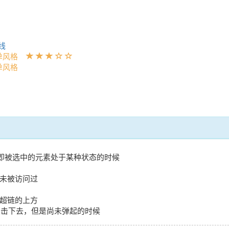
划线
菜单风格
单风格
即被选中的元素处于某种状态的时候
，从未被访问过
停于超链的上方
标左键点击下去，但是尚未弹起的时候