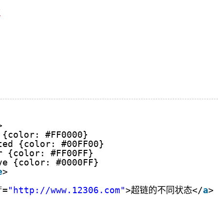
>
 {color: #FF0000}
ted {color: #00FF00}
r {color: #FF00FF}
ve {color: #0000FF}
e
>
f
=
"http://www.12306.com"
>超链的不同状态</
a
>