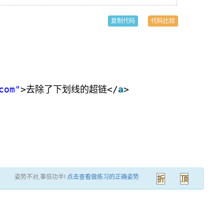
复制代码
代码比较
com"
>去除了下划线的超链</
a
>
姿势不对,事倍功半!
点击查看做练习的正确姿势
折
顶