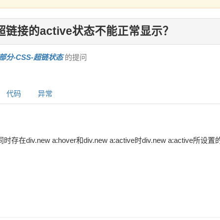
链接的active状态不能正常显示？
部分-CSS-超链状态
的提问
代码
异常
在div.new a:hover和div.new a:active时div.new a:activ