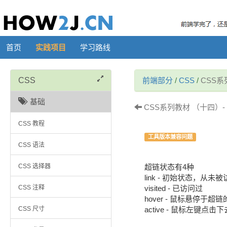
首页
实践项目
学习路线
CSS
前端部分
/
CSS
/
CSS系
基础
CSS系列教材 （十四）- 
CSS 教程
工具版本兼容问题
CSS 语法
CSS 选择器
超链状态有4种
link - 初始状态，从未
CSS 注释
visited - 已访问过
hover - 鼠标悬停于超
CSS 尺寸
active - 鼠标左键