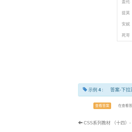
示例
4
:
答案-下拉
在查看
查看答案
CSS系列教材 （十四）- 