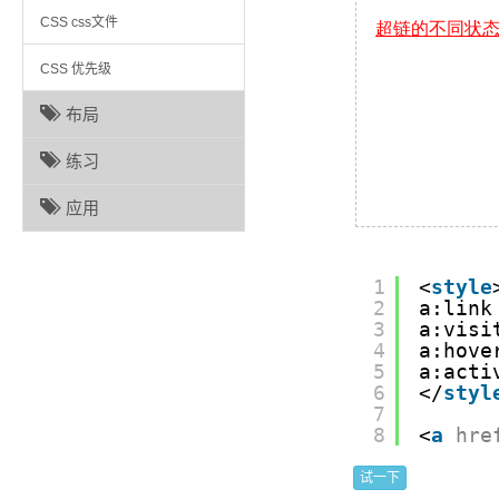
CSS css文件
CSS 优先级
布局
练习
应用
1
<
style
2
a:link
3
a:visi
4
a:hove
5
a:acti
6
</
styl
7
8
<
a
hre
试一下