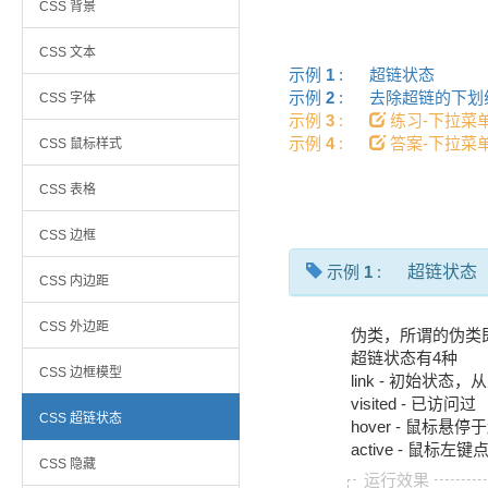
CSS 背景
CSS 文本
示例
1
:
超链状态
示例
2
:
去除超链的下
CSS 字体
示例
3
:
练习-下拉
示例
4
:
答案-下拉菜
CSS 鼠标样式
CSS 表格
CSS 边框
示例
1
:
超链状态
CSS 内边距
CSS 外边距
伪类，所谓的伪类
超链状态有4种
CSS 边框模型
link - 初始状态
visited - 已访问过
CSS 超链状态
hover - 鼠标悬
active - 鼠
CSS 隐藏
运行效果