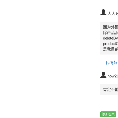
大大
因为外键
除产品,因
delete
produ
是我目
代码超
how2j
肯定不