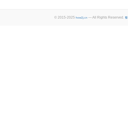
© 2015-2025
— All Rights Reserved.
how2j.cn
蜀