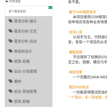
开发流程
条不紊。
Free
各个版本区别
基于SSM框架技术
本项目使用SSM框
需求分析-展示
效率地实现各种业务场
需求分析-交互
由浅入深
以动手为主，代码驱
需求分析-后台
发，享受一个项目的从
表结构设计
编程思想
不仅用到了经典的S
原型-后端
足之处，观察，模仿与
后台-分类管理
典型场景
一个完整的JAVA 
重构
简历中的亮点
后台-其他管理
一份能获得面试机会
一个亮点，多一项谈资，
原型-前端