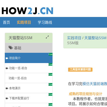
首页
实践项目
学习路线
天猫整站SSM
实践项目
/
天猫整站SSM
SSM版
基础
Free
项目简介
Free
功能一览-前台
工具版本兼容问题
Free
功能一览-后台
在学习完
模仿天猫前端
Free
本地演示
成熟的项目规划与设计
Free
下载并配置运行
本教程作者，也就是我
项目。将展示如何合理
Free