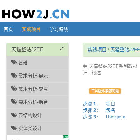
首页
实践项目
学习路线
天猫整站J2EE
实践项目
/
天猫整站J2E
基础
天猫整站J2EE系列教材 
计 - 概述
需求分析-展示
需求分析-交互
工具版本兼容问题
需求分析-后台
步骤
1
:
项目
步骤
2
:
包名
表结构设计
步骤
3
:
User.java
实体类设计
Free