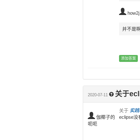
how2j
并不是啊
关于ecl
2020-07-11
关于
实践
伽椰子的
eclips
呃呃