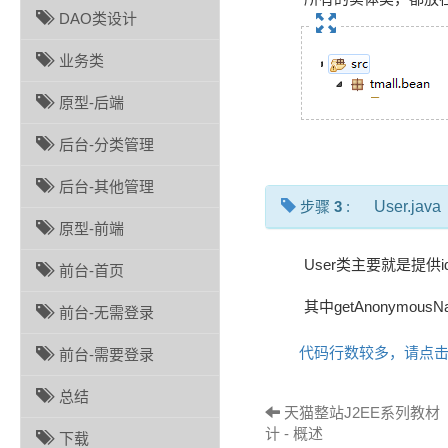
DAO类设计
业务类
原型-后端
后台-分类管理
后台-其他管理
步骤
3
:
User.java
原型-前端
User类主要就是提供id, na
前台-首页
其中getAnonym
前台-无需登录
代码行数较多，请点
前台-需要登录
总结
天猫整站J2EE系列教材 
计 - 概述
下载