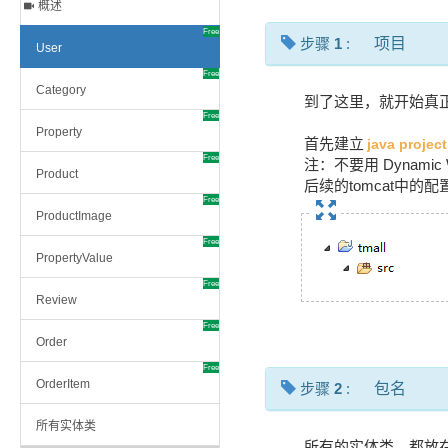
概述
Free
步骤
1
:
项目
User
Free
Category
到了这里，就开始真
Free
Property
首先建立
java project
Free
注：不要用 Dynamic 
Product
后续的tomcat中的
Free
ProductImage
Free
PropertyValue
Free
Review
Free
Order
Free
OrderItem
步骤
2
:
包名
所有实体类
所有的实体类，都放在包t