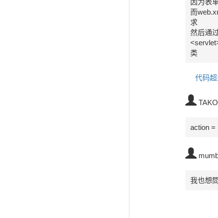
因为表单的
而web.xm
求

然后通过<se
<servle
类
代码超
TAKO
action 
mumb
我也想