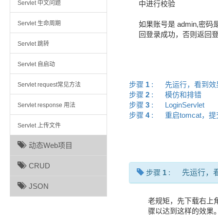
Servlet 中文问题
中进行校验
Servlet 生命周期
如果账号是 admin,密码是
回登录成功，否则返回
Servlet 跳转
Servlet 自启动
步骤
1
:
先运行，看到
Servlet request常见方法
步骤
2
:
模仿和排错
步骤
3
:
LoginServlet
Servlet response 用法
步骤
4
:
重启tomcat
Servlet 上传文件
动态Web项目
CRUD
步骤
1
:
先运行，
JSON
老规矩，先下载右上
骤以达到这样的效果