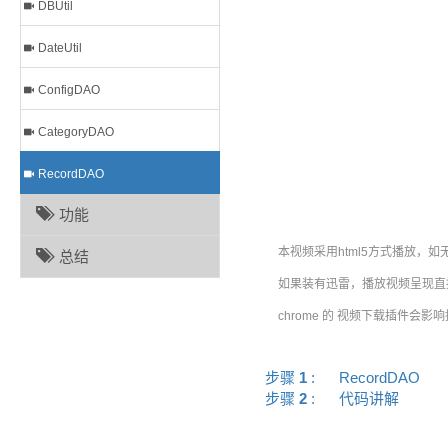
DBUtil
DateUtil
ConfigDAO
CategoryDAO
RecordDAO
功能
本视频采用html5方式播放，如
总结
如果装有迅雷，播放视频呈现直接
chrome 的 视频下载插件会影
步骤
1
:
RecordDAO
步骤
2
:
代码讲解