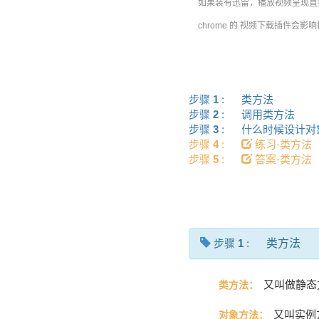
如果装有迅雷，播放视频呈现直接
chrome 的 视频下载插件会影
步骤
1
:
类方法
步骤
2
:
调用类方法
步骤
3
:
什么时候设计
步骤
4
:
练习-类方
步骤
5
:
答案-类方
步骤
1
:
类方法
又叫做静态
类方法：
又叫实例
对象方法：