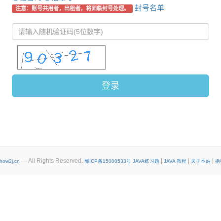
封号名单
注意：账号共用者，出租者，将面临封号处理。
登录
— All Rights Reserved.
|
|
|
how2j.cn
蜀ICP备15000533号
JAVA练习题
JAVA 教程
关于本站
指